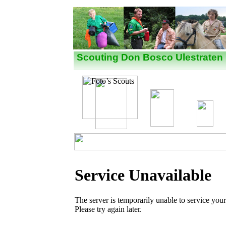
Nieuws
Scouting Don Bosco Ulestraten
JUBJAM100 (