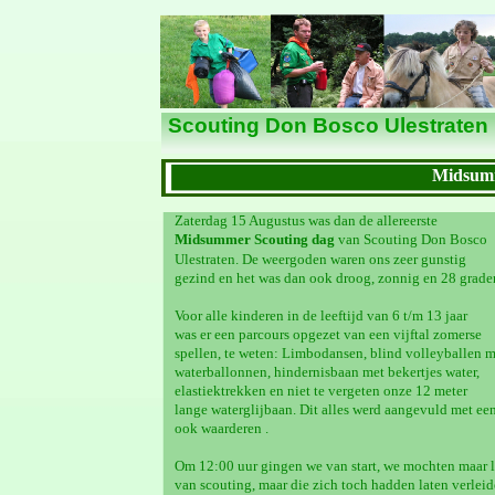
Nieuws
Scouting Don Bosco Ulestraten
Midsumm
Zaterdag 15 Augustus was dan de allereerste
Midsummer Scouting dag
van Scouting Don Bosco
Ulestraten. De weergoden waren ons zeer gunstig
gezind en het was dan ook droog, zonnig en 28 grade
Voor alle kinderen in de leeftijd van 6 t/m 13 jaar
was er een parcours opgezet van een vijftal zomerse
spellen, te weten: Limbodansen, blind volleyballen m
waterballonnen, hindernisbaan met bekertjes water,
elastiektrekken en niet te vergeten onze 12 meter
lange waterglijbaan. Dit alles werd aangevuld met een
ook waarderen .
Om 12:00 uur gingen we van start, we mochten maar l
van scouting, maar die zich toch hadden laten verlei