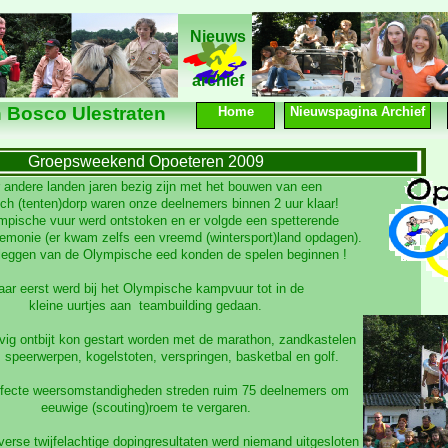
Nieuws
Nieuws
archief
 Bosco Ulestraten
Home
Nieuwspagina Archief
Groepsweekend Opoeteren 2009
andere landen jaren bezig zijn met het bouwen van een
ch (tenten)dorp waren onze deelnemers binnen 2 uur klaar!
mpische vuur werd ontstoken en er volgde een spetterende
emonie (er kwam zelfs een vreemd (wintersport)land opdagen).
fleggen van de Olympische eed konden de spelen beginnen !
ar eerst werd bij het Olympische kampvuur tot in de
kleine uurtjes aan teambuilding gedaan.
vig ontbijt kon gestart worden met de marathon, zandkastelen
 speerwerpen, kogelstoten, verspringen, basketbal en golf.
fecte weersomstandigheden streden ruim 75 deelnemers om
eeuwige (scouting)roem te vergaren.
erse twijfelachtige dopingresultaten werd niemand uitgesloten