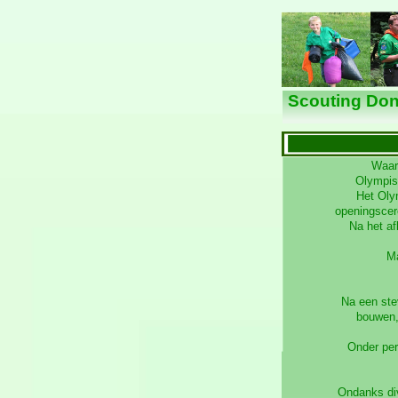
Scouting Don
Waar 
Olympis
Het Oly
openingscer
Na het a
Ma
Na een ste
bouwen,
Onder per
Ondanks div