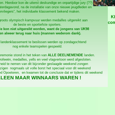
n. Hierdoor kon de uiterst deskundige en onpartijdige jury (??)
terdagavond, na de installatie van onze nieuwe jeugdleden en
ervliegers“, het individuele klassement bekend maken.
Kl
groots olympisch kampvuur werden medailles uitgereikt aan
com
de beste en sportiefste sporters.
le kon niet uitgereikt worden, want de jongens van UK98
en alweer terug naar huis (mannen wederom dank).
landenklassement te beslissen werden op zondagochtend
nog enkele teamspelen gespeeld.
eremonie stond in het teken van
ALLE DEELNEMENDE
landen.
rofeeën, medailles, yells en veel vlagvertoon werd afgesloten.
eid te nemen van dit bijzonder geslaagde weekend zongen
zigen nogmaals uit volle borst het speciaal voor dit weekend
d Opoeteren, en kwamen tot de conclusie dat er tijdens dit weekend
LEEN MAAR WINNAARS WAREN !