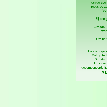
van de spele
reeds op za
“ov
Bij een 
1 medail
war
Om het 
De sluitingsc
Met grote t
Om afsch
alle aanwe
gecomponeerde lie
AL