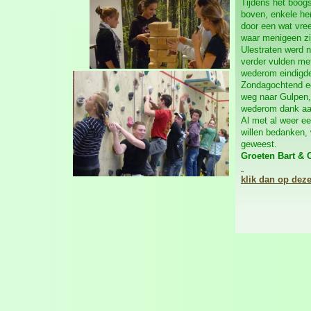
Tijdens het boog
boven, enkele he
door een wat vre
waar menigeen zi
Ulestraten werd 
verder vulden met
wederom eindigden
Zondagochtend ee
weg naar Gulpen,
wederom dank aan
Al met al weer ee
willen bedanken, 
geweest.
Groeten Bart & 
klik dan op deze