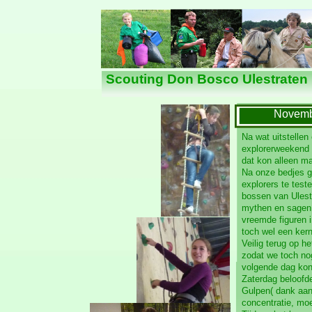
Nieuws
Scouting Don Bosco Ulestraten
Novemb
Na wat uitstellen
explorerweekend 
dat kon alleen m
Na onze bedjes g
explorers te test
bossen van Ules
mythen en sagen 
vreemde figuren i
toch wel een ke
Veilig terug op h
zodat we toch no
volgende dag ko
Zaterdag beloofd
Gulpen( dank aan
concentratie, moe