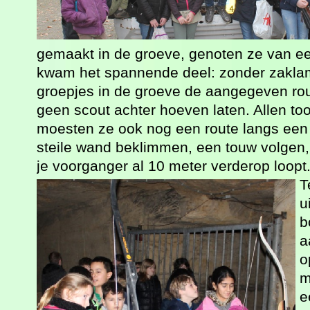
gemaakt in de groeve, genoten ze van ee
kwam het spannende deel: zonder zaklamp
groepjes in de groeve de aangegeven r
geen scout achter hoeven laten. Allen to
moesten ze ook nog een route langs een to
steile wand beklimmen, een touw volgen, 
je voorganger al 10 meter verderop loopt
T
u
b
a
o
m
e