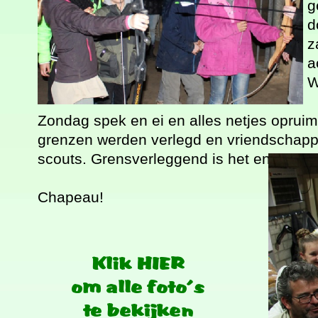
g
d
z
a
W
Zondag spek en ei en alles netjes opru
grenzen werden verlegd en vriendschappe
scouts. Grensverleggend is het enige p
Chapeau!