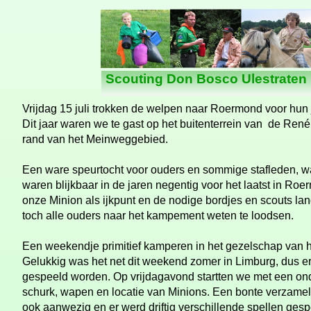
Nieuws
Scouting Don Bosco Ulestraten
Vrijdag 15 juli trokken de welpen naar Roermond voor hun
Dit jaar waren we te gast op het buitenterrein van de Re
rand van het Meinweggebied.
Een ware speurtocht voor ouders en sommige stafleden, 
waren blijkbaar in de jaren negentig voor het laatst in R
onze Minion als ijkpunt en de nodige bordjes en scouts l
toch alle ouders naar het kampement weten te loodsen.
Een weekendje primitief kamperen in het gezelschap van h
Gelukkig was het net dit weekend zomer in Limburg, dus er
gespeeld worden. Op vrijdagavond startten we met een ond
schurk, wapen en locatie van Minions. Een bonte verzame
ook aanwezig en er werd driftig verschillende spellen ges