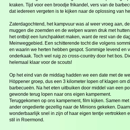
kraken. Tijd voor een broodje frikandel, vers van de barb
dat iedereen vergeten is te kijken naar de oplossing van he
Zaterdagochtend, het kampvuur was al weer vroeg aan, de vo
muggen die zoemden en de welpen waren druk met hutten
het ontbijt een lunchpakket maken, want de rest van de da
Meinweggebied. Een schitterende tocht die volgens somm
en waarin we herten hebben gespot. Sommige levend en v
onderkaak. Toch wel ruig zo cross-
country door het bos. D
helemaal klaar voor de scouts!
Op het eind van de middag hadden we een date met de w
Höppener groep, dus een 3 kilometer lopen of klagen om d
barbecueën. Na het eten uitbuiken door middel van een pot
gewonde terug lopen naar ons eigen kampement.
Teruggekomen op ons kampement, film kijken. Samen met
ander ongedierte gezellig naar de Minions gekeken. Daar
wonderbaarlijk snel in zijn of haar eigen tentje vertrokke
stil in Roermond.