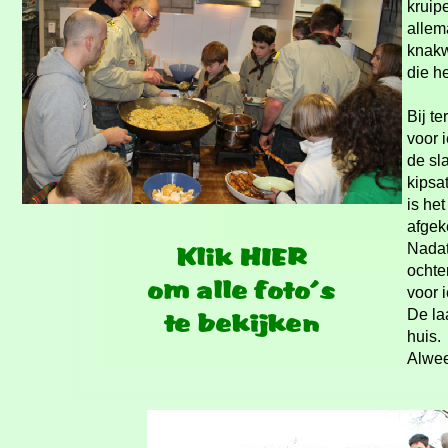
kruip
allem
knakw
die h
Bij t
voor 
de sl
kipsa
is he
afgek
Nadat
ochte
voor 
De la
huis.
Alwee