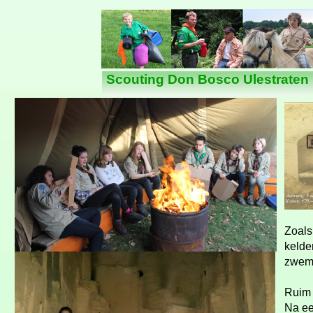
Nieuws
Scouting Don Bosco Ulestraten
Zoals
kelde
zwemb
Ruim 
Na ee