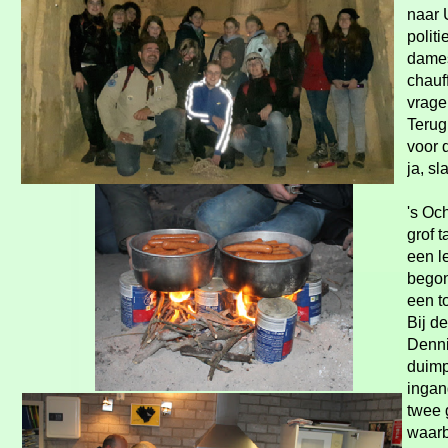
naar 
polit
dames
chauf
vrage
Terug
voor 
ja, s
's Oc
grof 
een l
begon
een t
Bij d
Denni
duimp
ingan
twee 
waarb