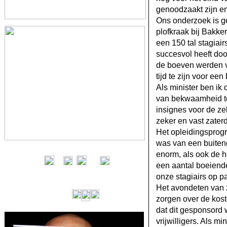
genoodzaakt zijn en
Ons onderzoek is ge
plofkraak bij Bakke
een 150 tal stagiai
succesvol heeft doo
de boeven werden va
tijd te zijn voor een
Als minister ben ik 
van bekwaamheid te
insignes voor de ze
zeker en vast zater
Het opleidingsprog
was van een buiten
enorm, als ook de h
een aantal boeiende
onze stagiairs op p
Het avondeten van 
zorgen over de kos
dat dit gesponsord 
vrijwilligers. Als m