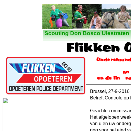
Nieuws
Scouting Don Bosco Ulestraten
Brussel, 27-
9-
2016
Betreft Controle op
Geachte commissari
Het afgelopen week
van u en uw onderg
nog voor het eind v