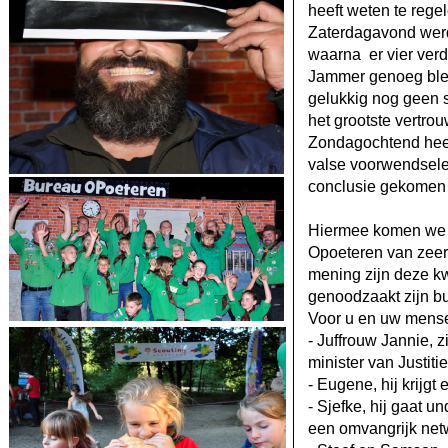
heeft weten te rege
Zaterdagavond werd 
waarna er vier ver
Jammer genoeg blee
gelukkig nog geen 
het grootste vertrou
Zondagochtend heeft
valse voorwendselen
conclusie gekomen 
Hiermee komen we t
Opoeteren van zeer 
mening zijn deze kw
genoodzaakt zijn bu
Voor u en uw mense
-
Juffrouw Jannie, z
minister van Justitie
-
Eugene, hij krijgt
-
Sjefke, hij gaat un
een omvangrijk netw