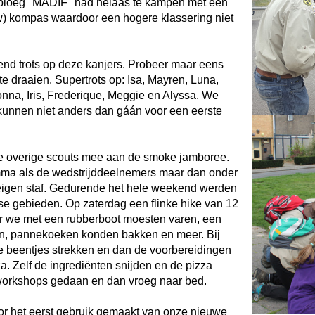
 ploeg "MADIF" had helaas te kampen met een
euw) kompas waardoor een hogere klassering niet
tend trots op deze kanjers. Probeer maar eens
te draaien. Supertrots op: Isa, Mayren, Luna,
onna, Iris, Frederique, Meggie en Alyssa. We
kunnen niet anders dan gáán voor een eerste
e overige scouts mee aan de smoke jamboree.
amma als de wedstrijddeelnemers maar dan onder
 eigen staf. Gedurende het hele weekend werden
se gebieden. Op zaterdag een flinke hike van 12
ar we met een rubberboot moesten varen, een
en, pannekoeken konden bakken en meer. Bij
 beentjes strekken en dan de voorbereidingen
zza. Zelf de ingrediënten snijden en de pizza
workshops gedaan en dan vroeg naar bed.
 het eerst gebruik gemaakt van onze nieuwe