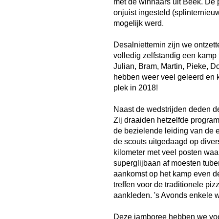
met de winnaars uit Beek. De
onjuist ingesteld (splinterni
mogelijk werd.
Desalniettemin zijn we ontzet
volledig zelfstandig een kamp 
Julian, Bram, Martin, Pieke, D
hebben weer veel geleerd en 
plek in 2018!
Naast de wedstrijden deden d
Zij draaiden hetzelfde progr
de bezielende leiding van de
de scouts uitgedaagd op diver
kilometer met veel posten wa
superglijbaan af moesten tub
aankomst op het kamp even de
treffen voor de traditionele pi
aankleden. 's Avonds enkele 
Deze jamboree hebben we voor