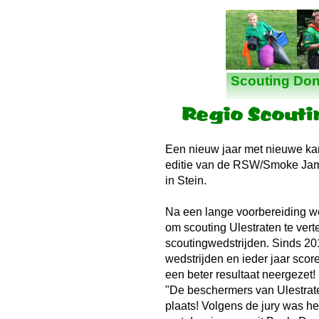
Scouting Don
Een nieuw jaar met nieuwe ka
editie van de RSW/Smoke Jamb
in Stein.
Na een lange voorbereiding we
om scouting Ulestraten te ver
scoutingwedstrijden. Sinds 2
wedstrijden en ieder jaar sco
een beter resultaat neergezet
"De beschermers van Ulestraten
plaats! Volgens de jury was h