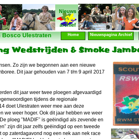
Nieuws
Nieuws
archief
 Bosco Ulestraten
Home
Nieuwspagina Archief
nsen. Zo zijn we begonnen aan een nieuwe
oree. Dit jaar gehouden van 7 t/m 9 april 2017
rden dit jaar weer twee ploegen afgevaardigd
tegenwoordigen tijdens de regionale
014 doet Ulestraten weer mee aan deze
ren we weer hoger. Ook dit jaar hebben we weer
! De ploeg "MADIF" is geëindigd als zevende en
" zijn dit jaar zelfs geëindigd op een tweede
et op zaterdagavond nog een nek aan nek race