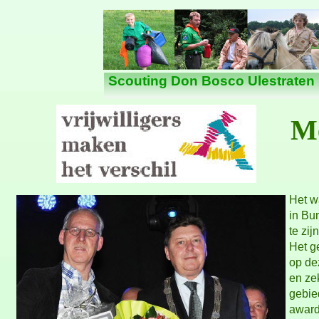
Nieuws
Scouting Don Bosco Ulestraten
Me
Het w
in Bu
te zij
Het g
op dez
en zek
gebie
award