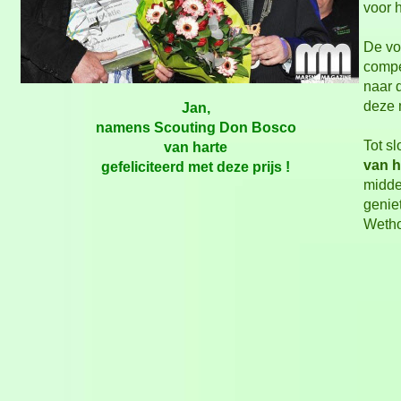
voor h
De vo
compe
naar 
deze 
Jan,
namens Scouting Don Bosco
Tot s
van harte
van h
gefeliciteerd met deze prijs !
midde
genie
Wetho