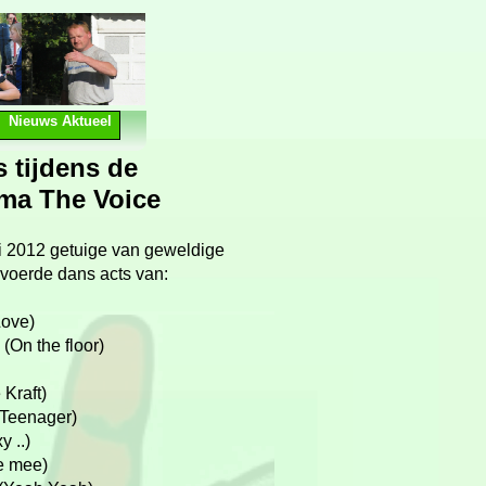
Nieuws Aktueel
 tijdens de
ma The Voice
i 2012 getuige van geweldige
evoerde dans acts van:
Love)
(On the floor)
Kraft)
(Teenager)
 ..)
e mee)