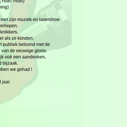
 (Yeah Yeah)
ning)
 met zijn muziek en lasershow
verliepen.
 knikkers.
el als ze konden.
t publiek beloond met de
 van de eeuwige glorie.
lijk ook een aandenken,
 bijzaak.
bben we gehad !
 jaar.