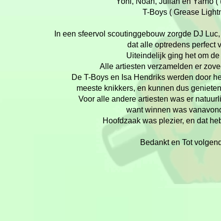
Yoni, Noah, Julian en Yarno (
T-
Boys ( Grease Light
In een sfeervol scoutinggebouw zorgde DJ Luc,
dat alle optredens perfect 
Uiteindelijk ging het om de
Alle artiesten verzamelden er zove
De T-
Boys en Isa Hendriks werden door he
meeste knikkers, en kunnen dus genieten
Voor alle andere artiesten was er natuur
want winnen was vanavond
Hoofdzaak was plezier, en dat he
Bedankt en Tot volgend