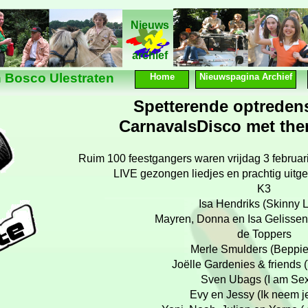
Nieuws
Nieuws
archief
 Bosco Ulestraten
Home
Nieuwspagina Archief
Spetterende optredens
CarnavalsDisco met the
Ruim 100 feestgangers waren vrijdag 3 februar
LIVE gezongen liedjes en prachtig uitg
K3
Isa Hendriks (Skinny 
Mayren, Donna en Isa Gelissen 
de Toppers
Merle Smulders (Beppie 
Joëlle Gardenies & friends 
Sven Ubags (I am Sexy
Evy en Jessy (Ik neem j