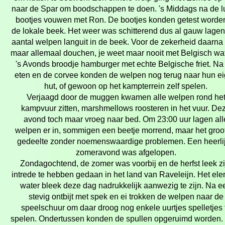
naar de Spar om boodschappen te doen. 's Middags na de 
bootjes vouwen met Ron. De bootjes konden getest worden
de lokale beek. Het weer was schitterend dus al gauw lage
aantal welpen languit in de beek. Voor de zekerheid daarna
maar allemaal douchen, je weet maar nooit met Belgisch w
's Avonds broodje hamburger met echte Belgische friet. Na
eten en de corvee konden de welpen nog terug naar hun e
hut, of gewoon op het kampterrein zelf spelen.
Verjaagd door de muggen kwamen alle welpen rond he
kampvuur zitten, marshmellows roosteren in het vuur. De
avond toch maar vroeg naar bed. Om 23:00 uur lagen all
welpen er in, sommigen een beetje morrend, maar het groo
gedeelte zonder noemenswaardige problemen. Een heerli
zomeravond was afgelopen.
Zondagochtend, de zomer was voorbij en de herfst leek zi
intrede te hebben gedaan in het land van Raveleijn. Het el
water bleek deze dag nadrukkelijk aanwezig te zijn. Na e
stevig ontbijt met spek en ei trokken de welpen naar de
speelschuur om daar droog nog enkele uurtjes spelletjes 
spelen. Ondertussen konden de spullen opgeruimd worden.