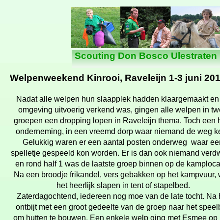
Nieuws
Scouting Don Bosco Ulestraten
Welpenweekend Kinrooi, Raveleijn 1-
3 juni 20
Nadat alle welpen hun slaapplek hadden klaargemaakt en
omgeving uitvoerig verkend was, gingen alle welpen in t
groepen een dropping lopen in Raveleijn thema. Toch een 
onderneming, in een vreemd dorp waar niemand de weg ke
Gelukkig waren er een aantal posten onderweg waar ee
spelletje gespeeld kon worden. Er is dan ook niemand verd
en rond half 1 was de laatste groep binnen op de kamploca
Na een broodje frikandel, vers gebakken op het kampvuur,
het heerlijk slapen in tent of stapelbed.
Zaterdagochtend, iedereen nog moe van de late tocht. Na 
ontbijt met een groot gedeelte van de groep naar het spee
om hutten te bouwen. Een enkele welp ging met Esmee op