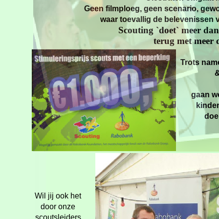
Geen filmploeg, geen scenario, gewo
waar toevallig de belevenissen 
Scouting `doet` meer dan
terug met meer 
Trots name
gaan wo
kinder
doe
Wil jij ook het
door onze
scoutsleiders