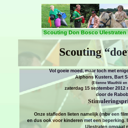
Nieuws
Scouting Don Bosco Ulestraten
Scouting “doe
Vol goeie moed, maar toch met enige
Alphons Kusters, Bart 
(Etienne Wauthlé en
zaterdag 15 september 2012 n
door de Rabo
Stimuleringspr
Onze stafleden lieten namelijk (mbv een fil
en dus ook voor kinderen met een beperking. I
Ulestraten omgaat m