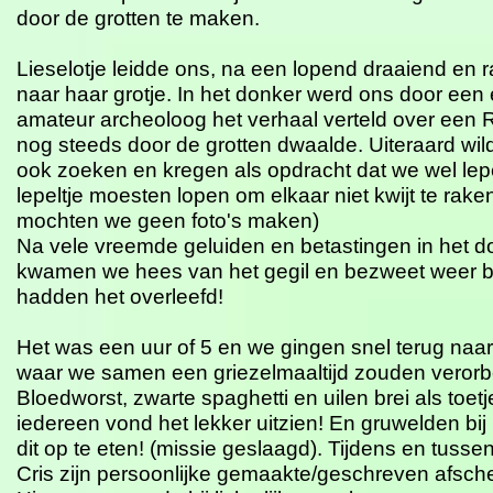
door de grotten te maken.
Lieselotje leidde ons, na een lopend draaiend en r
naar haar grotje. In het donker werd ons door een
amateur archeoloog het verhaal verteld over een 
nog steeds door de grotten dwaalde. Uiteraard wil
ook zoeken en kregen als opdracht dat we wel lep
lepeltje moesten lopen om elkaar niet kwijt te rake
mochten we geen foto's maken)
Na vele vreemde geluiden en betastingen in het d
kwamen we hees van het gegil en bezweet weer b
hadden het overleefd!
Het was een uur of 5 en we gingen snel terug naa
waar we samen een griezelmaaltijd zouden verorb
Bloedworst, zwarte spaghetti en uilen brei als toetj
iedereen vond het lekker uitzien! En gruwelden bij
dit op te eten! (missie geslaagd). Tijdens en tuss
Cris zijn persoonlijke gemaakte/geschreven afsc