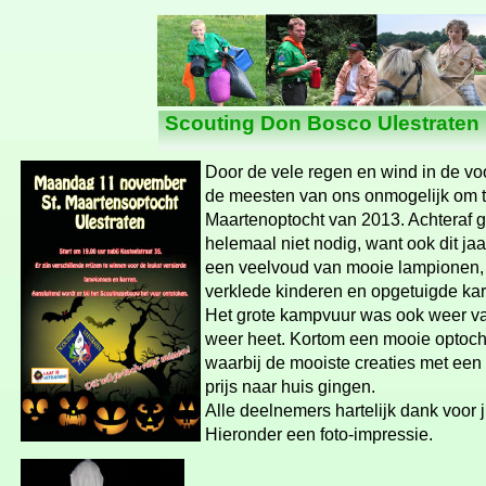
Nieuws
Scouting Don Bosco Ulestraten
Door de vele regen en wind in de v
de meesten van ons onmogelijk om t
Maartenoptocht van 2013. Achteraf 
helemaal niet nodig, want ook dit ja
een veelvoud van mooie lampionen, 
verklede kinderen en opgetuigde kar
Het grote kampvuur was ook weer v
weer heet. Kortom een mooie optocht
waarbij de mooiste creaties met een
prijs naar huis gingen.
Alle deelnemers hartelijk dank voor ju
Hieronder een foto-
impressie.