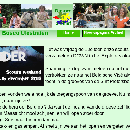
Nieuws
Nieuws
archief
 Bosco Ulestraten
Home
Nieuwspagina Archief
Het was vrijdag de 13e toen onze scouts 
verzamelden DOWN in het Explorersloka
Spanning ten top want meteen na het d
vertrokken ze naar het Belgische Visé a
tocht in de groeves van de Sint Pietersbe
ben vonden we eindelijk de toegangspoort van de groeve. Nu 
 daar zijn ze !
e berg op. Berg op ? Ja want de ingang van de groeve zelf lig
n Maastricht mooi schijnen, en wij lopen stoer door.
ang. Snel naar binnen dan maar.
zak-
en gaslampen. Al snel zijn we aan het lopen en vergeten we