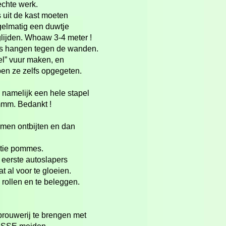
echte werk.
 uit de kast moeten
elmatig een duwtje
lijden. Whoaw 3-
4 meter !
es hangen tegen de wanden.
el” vuur maken, en
ben ze zelfs opgegeten.
namelijk een hele stapel
mmm. Bedankt !
amen ontbijten en dan
rtie pommes.
 eerste autoslapers
 al voor te gloeien.
rollen en te beleggen.
brouwerij te brengen met