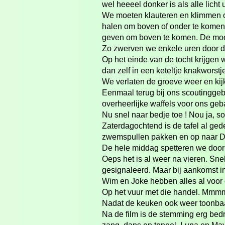
wel heeeel donker is als alle lich
We moeten klauteren en klimmen om
halen om boven of onder te komen
geven om boven te komen. De mooi
Zo zwerven we enkele uren door d
Op het einde van de tocht krijgen
dan zelf in een keteltje knakworst
We verlaten de groeve weer en kijk
Eenmaal terug bij ons scoutingge
overheerlijke waffels voor ons ge
Nu snel naar bedje toe ! Nou ja, sommi
Zaterdagochtend is de tafel al ge
zwemspullen pakken en op naar Du
De hele middag spetteren we door 
Oeps het is al weer na vieren. Sne
gesignaleerd. Maar bij aankomst in
Wim en Joke hebben alles al voor 
Op het vuur met die handel. Mmmm
Nadat de keuken ook weer toonbaar 
Na de film is de stemming erg bed