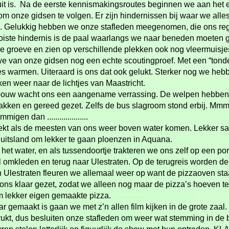
t uit is. Na de eerste kennismakingsroutes beginnen we aan het 
 onze gidsen te volgen. Er zijn hindernissen bij waar we alles
. Gelukkig hebben we onze stafleden meegenomen, die ons reg
ste hindernis is de paal waarlangs we naar beneden moeten g
e groeve en zien op verschillende plekken ook nog vleermuisj
 we van onze gidsen nog een echte scoutingproef. Met een “tond
jes warmen. Uiteraard is ons dat ook gelukt. Sterker nog we heb
en weer naar de lichtjes van Maastricht.
bouw wacht ons een aangename verrassing. De welpen hebben 
bakken en gereed gezet. Zelfs de bus slagroom stond erbij. Mm
gen dan ....................
dekt als de meesten van ons weer boven water komen. Lekker s
itsland om lekker te gaan ploenzen in Aquana.
het water, en als tussendoortje trakteren we ons zelf op een po
l omkleden en terug naar Ulestraten. Op de terugreis worden de
 Ulestraten fleuren we allemaal weer op want de pizzaoven staat
ons klaar gezet, zodat we alleen nog maar de pizza’s hoeven te 
 lekker eigen gemaakte pizza.
gemaakt is gaan we met z’n allen film kijken in de grote zaal.
rukt, dus besluiten onze stafleden om weer wat stemming in de 