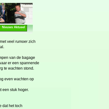
Nieuws Aktueel
met veel rumoer zich
al.
umpen van de bagage
lwaar er een spannende
rg te wachten stond.
nog even wachten op
t een stuk hoger.
 dat het toch