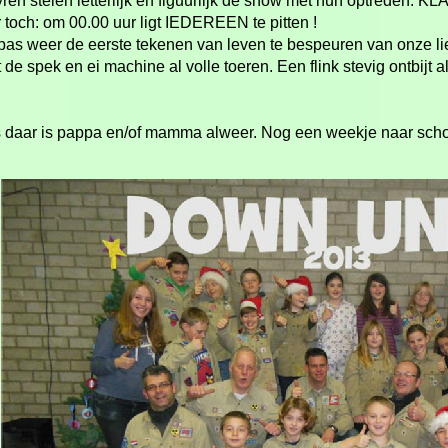
ren stelen letterlijk en figuurlijk de show met hun optreden. 
r toch: om 00.00 uur ligt IEDEREEN te pitten !
as weer de eerste tekenen van leven te bespeuren van onze lie
 de spek en ei machine al volle toeren. Een flink stevig ontbijt 
daar is pappa en/of mamma alweer. Nog een weekje naar scho