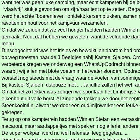
want het was geen luxe camping, maar echt kamperen bij de bo
“vlaaivrij” stukje gevonden om zijn/haar tent op te zetten. Baga
werd het echte “boerenleven” ontdekt: kersen plukken, samen 
ravotten en hout voor het kampvuur verzamelen.
Omdat we zeiden dat we veel honger hadden hadden Wim en 
gemaakt. Nou, dat hebben we geweten, want de volgende dag
menu.
Dinsdagochtend was het frisjes en bewolkt, en daarom had onz
op weg moesten naar de 3 Beeldjes nabij Kasteel Sjaloen. O
verbeterde kregen we onderweg een WhatsUpOpdracht binnen
waarbij wij allen met blote voeten in het water stonden. Opdrach
worstelt nog steeds met de vraag waar de voeten van sommige 
Bij kasteel Sjaloen rustpauze met .... Ja jullie zullen het wel r
Omdat het zo lekker was zongen we spontaan het Limburgse V
eikenhout uit volle borst. Al zingende trokken we door het cen
Steenkoolmijn, alwaar we door een oud mijnwerker een leuke 
gekregen.
Terug op ons kampterrein hadden Wim en Stefan een verrassi
macaroni, maar aardappeltjes met spek en nog allerlei andere 
De super wokpan werd nu wel helemaal leeg gegeten.......
Toen het begon te schemeren konden we eindelijk vertrekken v