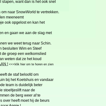
slapen, want dan is het ook snel
n om naar SnowWorld te vertrekken.
ullen meeneemt
mpje ook opgelost en kan het
den en gaan we aan de slag met
unnen we weet terug naar Schin.
n besluiten Wim en Steef
t de groep een welkomslied
Jan weten dat ze het koud
AN !
<<<klik hier om te horen en zien
eeft de staf beloofd om
uin bij het Koetshuis en vandaar
de team is duidelijk beter
 stoeltjeslift naar de
emmen de berg weer af te
es over heeft moet hij de beurs
 naar Appie !