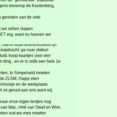
gens bovenop de Keutenberg,
 genieten van de vele
 we willen slapen.
IET erg, want nu hoeven we
 zodat we morgen dichterbij SnowWorld zijn)
sopdracht: ga naar station
uid: koop kaartjes voor een
ding , en er is zelfs een hele 1e
rden. In Simpelveld moeten
j de ZLSM. Hapje eten
einhuisje en de werkplaats
l ze gerust aan ons want wij
waar onze eigen tentjes nog
t van Mac, mhé van Steef en Wim.
preken wat we mee moeten