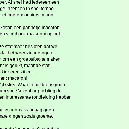
er. Al snel had iedereen een
ge in tent en in snel tempo
met boerendochters in hooi
Stefan een pannetje macaroni
en stond ook macaroni op het
e staf maar besloten dat we
mdat het weer zienderogen
 om een groepsfoto te maken
t is gelukt, maar de staf
kinderen zitten.
aden: macaroni !
olkslied Waar in het bronsgroen
trum van Valkenburg richting de
en interessante rondleiding hebben
ng voor ons: vandaag geen
rare dingen zoals groente.
oor de “gevreesde” expeditie