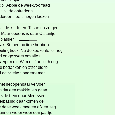
 bij Appie de weekvoorraad
t bij de optredens
edereen heeft mogen kiezen
van de kinderen. Tesamen zorgen
 Maar opeens is daar Ottifantje.
n .....................
aak. Binnen no time hebben
utingtruck. Nu de keukenluifel nog.
d en gezweet om alles
werpen die Wim en Jan toch nog
te bedanken en afscheid te
 activiteiten ondernemen
 met het openbaar vervoer.
s dat een makkie, en gaan
s de trein naar Meerssen.
verbazing daar komen de
 deze week moeten afzien zeg.
unnen we er weer een jaartje