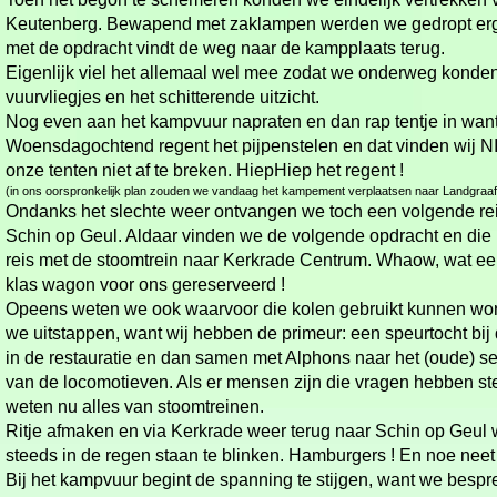
Keutenberg. Bewapend met zaklampen werden we gedropt er
met de opdracht vindt de weg naar de kampplaats terug.
Eigenlijk viel het allemaal wel mee zodat we onderweg konden
vuurvliegjes en het schitterende uitzicht.
Nog even aan het kampvuur napraten en dan rap tentje in want
Woensdagochtend regent het pijpenstelen en dat vinden wij N
onze tenten niet af te breken. HiepHiep het regent !
(in ons oorspronkelijk plan zouden we vandaag het kampement verplaatsen naar Landgraaf,
Ondanks het slechte weer ontvangen we toch een volgende rei
Schin op Geul. Aldaar vinden we de volgende opdracht en die l
reis met de stoomtrein naar Kerkrade Centrum. Whaow, wat een 
klas wagon voor ons gereserveerd !
Opeens weten we ook waarvoor die kolen gebruikt kunnen wo
we uitstappen, want wij hebben de primeur: een speurtocht bi
in de restauratie en dan samen met Alphons naar het (oude) s
van de locomotieven. Als er mensen zijn die vragen hebben ste
weten nu alles van stoomtreinen.
Ritje afmaken en via Kerkrade weer terug naar Schin op Geul 
steeds in de regen staan te blinken. Hamburgers ! En noe nee
Bij het kampvuur begint de spanning te stijgen, want we bes