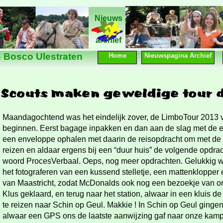
Nieuws
Nieuws
archief
 Bosco Ulestraten
Home
Nieuwspagina Archief
Maandagochtend was het eindelijk zover, de LimboTour 2013 
beginnen. Eerst bagage inpakken en dan aan de slag met de ee
een enveloppe ophalen met daarin de reisopdracht om met de b
reizen en aldaar ergens bij een “duur huis” de volgende opdrac
woord ProcesVerbaal. Oeps, nog meer opdrachten. Gelukkig w
het fotograferen van een kussend stelletje, een mattenklopper 
van Maastricht, zodat McDonalds ook nog een bezoekje van o
Klus geklaard, en terug naar het station, alwaar in een kluis 
te reizen naar Schin op Geul. Makkie ! In Schin op Geul ginge
alwaar een GPS ons de laatste aanwijzing gaf naar onze kamp