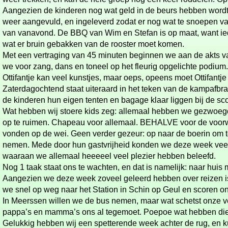
Aangezien de kinderen nog wat geld in de beurs hebben wordt
weer aangevuld, en ingeleverd zodat er nog wat te snoepen val
van vanavond. De BBQ van Wim en Stefan is op maat, want i
wat er bruin gebakken van de rooster moet komen.
Met een vertraging van 45 minuten beginnen we aan de akts 
we voor zang, dans en toneel op het fleurig opgelichte podium.
Ottifantje kan veel kunstjes, maar oeps, opeens moet Ottifantje plasse
Zaterdagochtend staat uiteraard in het teken van de kampafbr
de kinderen hun eigen tenten en bagage klaar liggen bij de sco
Wat hebben wij stoere kids zeg: allemaal hebben we gezwoeg
op te ruimen. Chapeau voor allemaal. BEHALVE voor de voor
vonden op de wei. Geen verder gezeur: op naar de boerin om 
nemen. Mede door hun gastvrijheid konden we deze week veel
waaraan we allemaal heeeeel veel plezier hebben beleefd.
Nog 1 taak staat ons te wachten, en dat is namelijk: naar huis
Aangezien we deze week zoveel geleerd hebben over reizen i
we snel op weg naar het Station in Schin op Geul en scoren on
In Meerssen willen we de bus nemen, maar wat schetst onze 
pappa’s en mamma’s ons al tegemoet. Poepoe wat hebben die
Gelukkig hebben wij een spetterende week achter de rug, en k