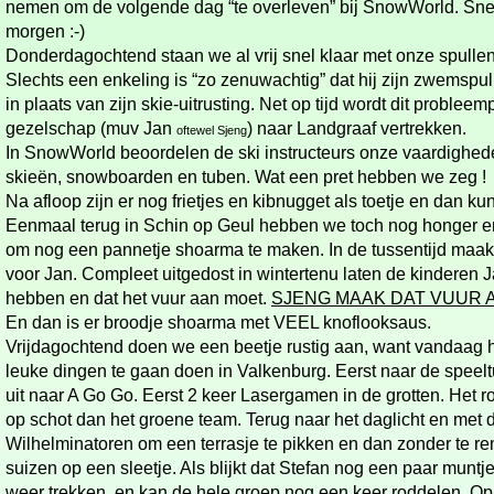
nemen om de volgende dag “te overleven” bij SnowWorld. Snel 
morgen :-
)
Donderdagochtend staan we al vrij snel klaar met onze spulle
Slechts een enkeling is “zo zenuwachtig” dat hij zijn zwemsp
in plaats van zijn skie-
uitrusting. Net op tijd wordt dit problee
gezelschap (muv Jan
) naar Landgraaf vertrekken.
oftewel Sjeng
In SnowWorld beoordelen de ski instructeurs onze vaardighe
skieën, snowboarden en tuben. Wat een pret hebben we zeg !
Na afloop zijn er nog frietjes en kibnugget als toetje en dan k
Eenmaal terug in Schin op Geul hebben we toch nog honger e
om nog een pannetje shoarma te maken. In de tussentijd maak
voor Jan. Compleet uitgedost in wintertenu laten de kinderen 
hebben en dat het vuur aan moet.
SJENG MAAK DAT VUUR A
En dan is er broodje shoarma met VEEL knoflooksaus.
Vrijdagochtend doen we een beetje rustig aan, want vandaag h
leuke dingen te gaan doen in Valkenburg. Eerst naar de speelt
uit naar A Go Go. Eerst 2 keer Lasergamen in de grotten. Het ro
op schot dan het groene team. Terug naar het daglicht en met de
Wilhelminatoren om een terrasje te pikken en dan zonder te r
suizen op een sleetje. Als blijkt dat Stefan nog een paar muntj
weer trekken, en kan de hele groep nog een keer roddelen. Op