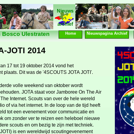
Nieuws
Nieuws
archief
 Bosco Ulestraten
Home
Nieuwspagina Archief
A-
JOTI 2014
an 17 tot 19 oktober 2014 vond het
t plaats. Dit was de '4SCOUTS JOTA JOTI'.
t derde volle weekend van oktober wordt
gehouden. JOTA staat voor Jamboree On The Air
he Internet. Scouts van over de hele wereld
o of via het internet. In de loop van de tijd heeft
keld tot een evenement voor communicatie en
ook om zonder ver te reizen een heleboel nieuwe
ere scouts en om bezig te zijn met techniek.
(JOTI) is een wereldwijd scoutingevenement