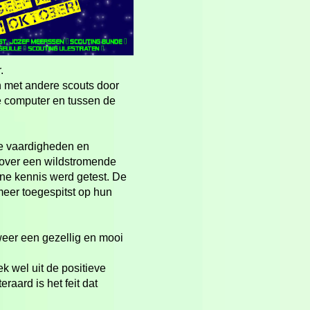
.
n met andere scouts door
e computer en tussen de
de vaardigheden en
over een wildstromende
ene kennis werd getest. De
eer toegespitst op hun
weer een gezellig en mooi
 wel uit de positieve
raard is het feit dat