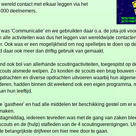
 wereld contact met elkaar leggen via het
 4000 deelnemers.
was 'Communicatie' en we gebruikten daar o.a. de jota-
joti voor
n alle activiteiten was dus het leggen van wereldwijde contacte
r. Ook was er een mogelijkheid om nog spelletjes te doen op d
daar ook meer dan driftig gebruik van gemaakt.
d ook bol van allerhande scoutingactiviteiten, toegespitst op 
couts alsmede welpen. Zo konden de scouts een brug bouwen 
t opdrachten en diverse opdrachten uitvoeren waarbij hun algem
nderen, hadden binnen dit weekend ook een eigen programma, m
n hun leeftijd.
e 'gastheer' en had alle middelen ter beschikking gestel om er 
 maken.
ondagmiddag, iedereen tevreden was met de gang van zaken bleek
couts en de (hulp) stafleden van de 4 scoutingverenigingen. Uite
e belangrijkste drijfveer om hier mee door te gaan.