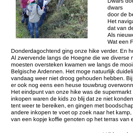
Dwars doo
dwars
door de be
Het navig
dat van d
Als nieuw
Wat een F
Donderdagochtend ging onze hike verder. En h
Al zwervende langs de Hoegne die we diverse m
moesten oversteken kwamen we langs de moois
Belgische Ardennen. Het moge natuurlijk duidelij
vandaag weer niet droog gehouden hebben. Bij 
er ook nog eens een heuse touwbrug overwon
Het eindpunt van onze hike was de supermarkt 
inkopen waren de kids zo blij dat ze niet kond
tent weer te bereiken, en gingen met boodscha
andere inkopen te voet op zoek naar het kamp, t
van een kopje koffie genoten op het terras van 