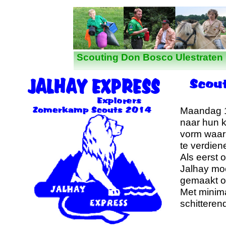
Nieuws
Scouting Don Bosco Ulestraten
Maandag 1
naar hun k
vorm waar
te verdien
Als eerst 
Jalhay mo
gemaakt om
Met minima
schitteren