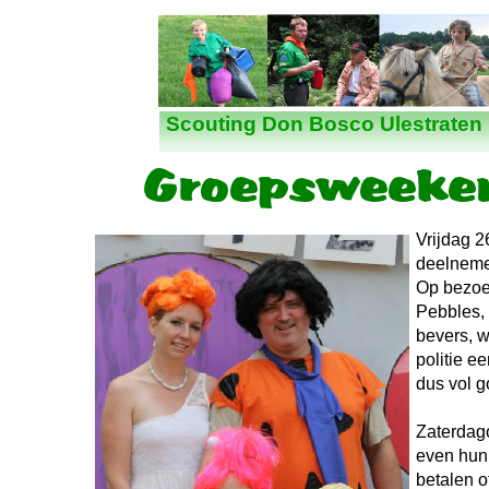
Nieuws
Scouting Don Bosco Ulestraten
Vrijdag 2
deelnemer
Op bezoek
Pebbles,
bevers, w
politie 
dus vol 
Zaterdago
even hun
betalen o