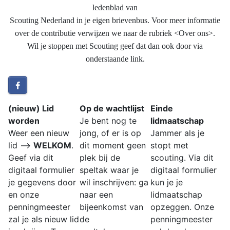
ledenblad van
Scouting Nederland in je eigen brievenbus. Voor meer informatie
over de contributie verwijzen we naar de rubriek <Over ons>.
Wil je stoppen met Scouting geef dat dan ook door via
onderstaande link.
(nieuw) Lid
Op de wachtlijst
Einde
worden
Je bent nog te
lidmaatschap
Weer een nieuw
jong, of er is op
Jammer als je
lid –>
WELKOM
.
dit moment geen
stopt met
Geef via dit
plek bij de
scouting. Via dit
digitaal formulier
speltak waar je
digitaal formulier
je gegevens door
wil inschrijven: ga
kun je je
en onze
naar een
lidmaatschap
penningmeester
bijeenkomst van
opzeggen. Onze
zal je als nieuw lid
de
penningmeester