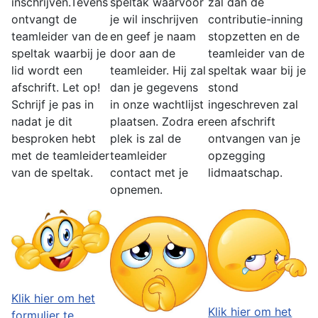
inschrijven.Tevens
speltak waarvoor
zal dan de
ontvangt de
je wil inschrijven
contributie-inning
teamleider van de
en geef je naam
stopzetten en de
speltak waarbij je
door aan de
teamleider van de
lid wordt een
teamleider. Hij zal
speltak waar bij je
afschrift. Let op!
dan je gegevens
stond
Schrijf je pas in
in onze wachtlijst
ingeschreven zal
nadat je dit
plaatsen. Zodra er
een afschrift
besproken hebt
plek is zal de
ontvangen van je
met de teamleider
teamleider
opzegging
van de speltak.
contact met je
lidmaatschap.
opnemen.
Klik hier om het
Klik hier om het
formulier te