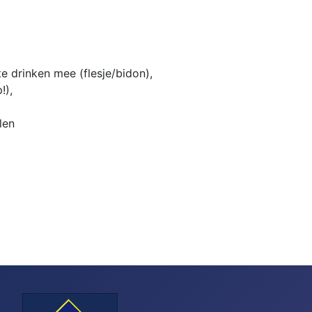
 drinken mee (flesje/bidon),
!),
len