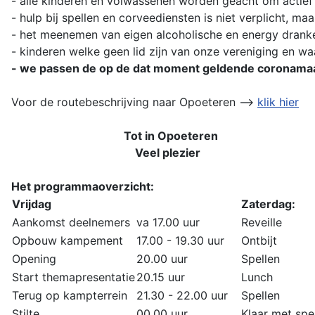
- alle kinderen en volwassenen worden geacht om actief
- hulp bij spellen en corveediensten is niet verplicht, m
- het meenemen van eigen alcoholische en energy dranke
- kinderen welke geen lid zijn van onze vereniging en wa
- we passen de op de dat moment geldende coronamaat
Voor de routebeschrijving naar Opoeteren -->
klik hier
Tot in Opoeteren
Veel plezier
Het programmaoverzicht:
Vrijdag
Zaterdag:
Aankomst deelnemers
va 17.00 uur
Reveille
Opbouw kampement
17.00 - 19.30 uur
Ontbijt
Opening
20.00 uur
Spellen
Start themapresentatie
20.15 uur
Lunch
Terug op kampterrein
21.30 - 22.00 uur
Spellen
Stilte
00.00 uur
Klaar met spe