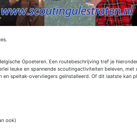
jes.
elgische Opoeteren. Een routebeschrijving tref je hieronde
ei leuke en spannende scoutingactiviteiten beleven, met 
n speltak-overvliegers geïnstalleerd. Of dit laatste kan p
kan ook)