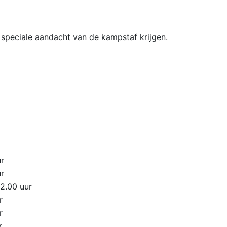
n speciale aandacht van de kampstaf krijgen.
r
r
12.00 uur
r
r
r