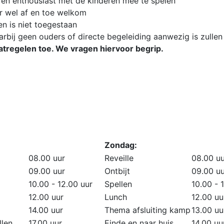
 en enthousiast met de kinderen mee te spelen
aar wel af en toe welkom
n is niet toegestaan
arbij geen ouders of directe begeleiding aanwezig is zulle
regelen toe. We vragen hiervoor begrip.
Zondag:
08.00 uur
Reveille
08.00 uu
09.00 uur
Ontbijt
09.00 uu
10.00 - 12.00 uur
Spellen
10.00 - 
12.00 uur
Lunch
12.00 uu
14.00 uur
Thema afsluiting kamp
13.00 uu
llen
17.00 uur
Einde en naar huis
14.00 uu