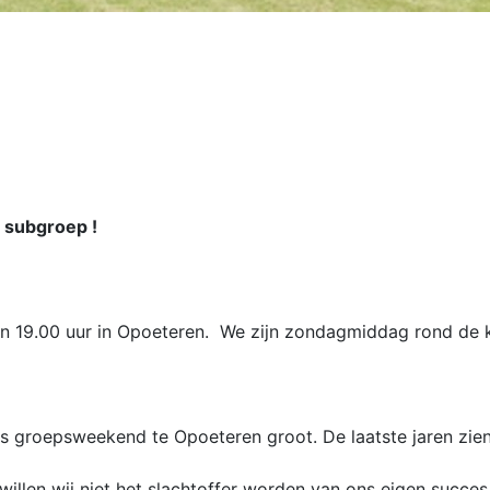
e subgroep !
en 19.00 uur in Opoeteren. We zijn zondagmiddag rond de k
ns groepsweekend te Opoeteren groot. De laatste jaren zie
d willen wij niet het slachtoffer worden van ons eigen succ