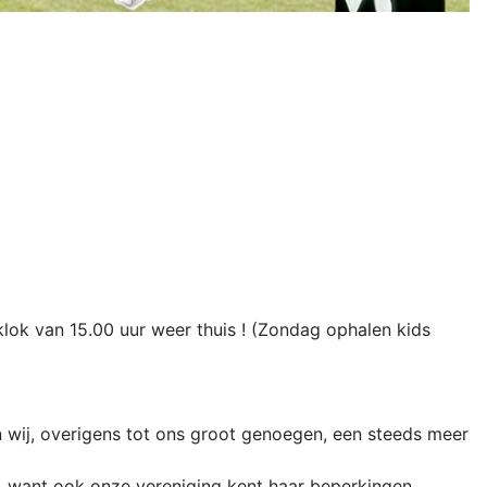
lok van 15.00 uur weer thuis ! (Zondag ophalen kids
n wij, overigens tot ons groot genoegen, een steeds meer
es, want ook onze vereniging kent haar beperkingen.