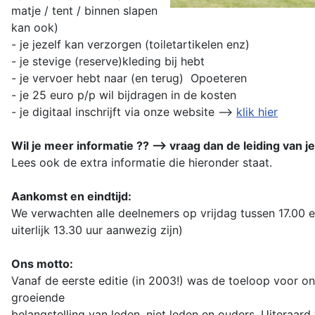
matje / tent / binnen slapen
kan ook)
- je jezelf kan verzorgen (toiletartikelen enz)
- je stevige (reserve)kleding bij hebt
- je vervoer hebt naar (en terug) Opoeteren
- je 25 euro p/p wil bijdragen in de kosten
- je digitaal inschrijft via onze website -->
klik hier
Wil je meer informatie ?? --> vraag dan de leiding van j
Lees ook de extra informatie die hieronder staat.
Aankomst en eindtijd:
We verwachten alle deelnemers op vrijdag tussen 17.00 
uiterlijk 13.30 uur aanwezig zijn)
Ons motto:
Vanaf de eerste editie (in 2003!) was de toeloop voor o
groeiende
belangstelling van leden, niet leden en ouders. Uiteraar