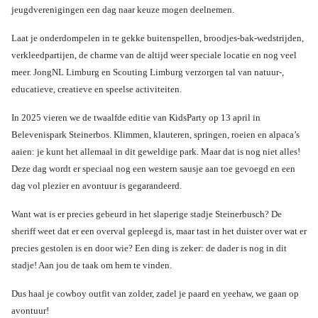
jeugdverenigingen een dag naar keuze mogen deelnemen.
Laat je onderdompelen in te gekke buitenspellen, broodjes-bak-wedstrijden,
verkleedpartijen, de charme van de altijd weer speciale locatie en nog veel
meer. JongNL Limburg en Scouting Limburg verzorgen tal van natuur-,
educatieve, creatieve en speelse activiteiten.
In 2025 vieren we de twaalfde editie van KidsParty op 13 april in
Belevenispark Steinerbos. Klimmen, klauteren, springen, roeien en alpaca’s
aaien: je kunt het allemaal in dit geweldige park. Maar dat is nog niet alles!
Deze dag wordt er speciaal nog een western sausje aan toe gevoegd en een
dag vol plezier en avontuur is gegarandeerd.
Want wat is er precies gebeurd in het slaperige stadje Steinerbusch? De
sheriff weet dat er een overval gepleegd is, maar tast in het duister over wat er
precies gestolen is en door wie? Een ding is zeker: de dader is nog in dit
stadje! Aan jou de taak om hem te vinden.
Dus haal je cowboy outfit van zolder, zadel je paard en yeehaw, we gaan op
avontuur!