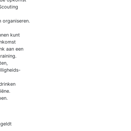
 Scouting
organiseren.
nen kunt
enkomst
enk aan een
raining.
ten,
lligheids-
drinken
iëne.
en.
geldt