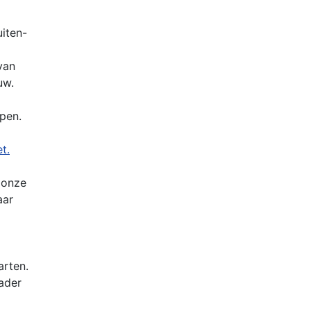
iten-
van
uw.
pen.
t.
 onze
aar
arten.
nader