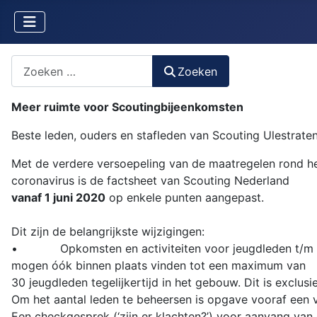
Zoeken naar iets?
Zoeken
Meer ruimte voor Scoutingbijeenkomsten
Beste leden, ouders en stafleden van Scouting Ulestraten
Met de verdere versoepeling van de maatregelen rond h
coronavirus is de factsheet van Scouting Nederland
vanaf 1 juni 2020
op enkele punten aangepast.
Dit zijn de belangrijkste wijzigingen:
• Opkomsten en activiteiten voor jeugdleden t/m 1
mogen óók binnen plaats vinden tot een maximum van
30 jeugdleden tegelijkertijd in het gebouw. Dit is exclusie
Om het aantal leden te beheersen is opgave vooraf een
Een checkgesprek (‘zijn er klachten?’) voor aanvang va