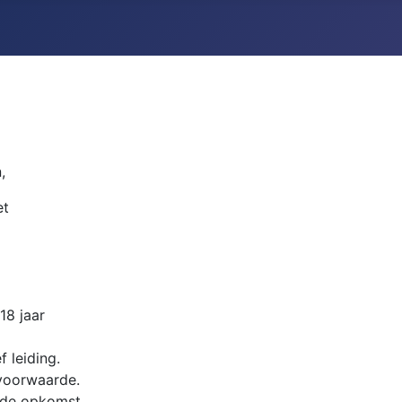
,
et
8 jaar
f leiding.
 voorwaarde.
n de opkomst