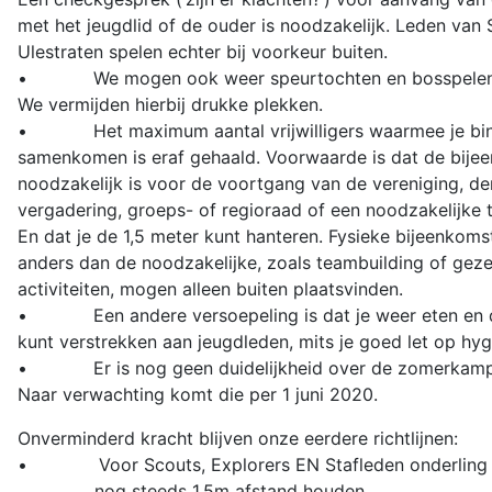
met het jeugdlid of de ouder is noodzakelijk. Leden van
Ulestraten spelen echter bij voorkeur buiten.
• We mogen ook weer speurtochten en bosspelen 
We vermijden hierbij drukke plekken.
• Het maximum aantal vrijwilligers waarmee je bin
samenkomen is eraf gehaald. Voorwaarde is dat de bije
noodzakelijk is voor de voortgang van de vereniging, d
vergadering, groeps- of regioraad of een noodzakelijke t
En dat je de 1,5 meter kunt hanteren. Fysieke bijeenkoms
anders dan de noodzakelijke, zoals teambuilding of geze
activiteiten, mogen alleen buiten plaatsvinden.
• Een andere versoepeling is dat je weer eten en 
kunt verstrekken aan jeugdleden, mits je goed let op hyg
• Er is nog geen duidelijkheid over de zomerkamp
Naar verwachting komt die per 1 juni 2020.
Onverminderd kracht blijven onze eerdere richtlijnen:
• Voor Scouts, Explorers EN Stafleden onderling 
nog steeds 1,5m afstand houden.