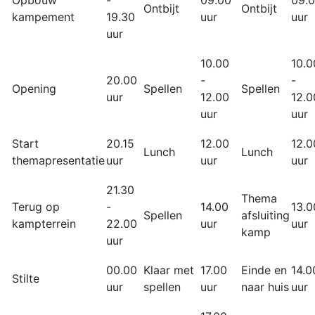
Opbouw
-
09.00
09.
Ontbijt
Ontbijt
kampement
19.30
uur
uur
uur
10.00
10.0
20.00
-
-
Opening
Spellen
Spellen
uur
12.00
12.0
uur
uur
Start
20.15
12.00
12.0
Lunch
Lunch
themapresentatie
uur
uur
uur
21.30
Thema
Terug op
-
14.00
13.0
Spellen
afsluiting
kampterrein
22.00
uur
uur
kamp
uur
00.00
Klaar met
17.00
Einde en
14.0
Stilte
uur
spellen
uur
naar huis
uur