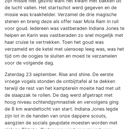
zijn missie niet gezind want het kwam met bakken uit
de lucht vallen. Het startschot werd gegeven en de
missie was kraakhelder. Verzamel de drie magische
stenen en breng deze als offer naar Mola Ram in ruil
voor goud. Iedereen was vastberaden Indiana Jones te
helpen en Karin was vastberaden zo snel mogelijk met
haar cruise te vertrekken. Toen het goud was
verzameld en de ketel met uiensoep leeg was, was het
tijd om de oogjes te sluiten en moed te verzamelen
voor de volgende dag.
Zaterdag 23 september. Rise and shine. De eerste
vroege vogels stonden de ontbijttafel al te dekken
terwijl de rest van het kampterein moeite had met uit
de slaapzak te rollen. De dag werd afgetrapt met
hoog niveau ochtendgymnastiek en vervolgens ging
de 8 km wandeltocht van start. Indiana Jones legde
zijn lot in de handen van onze dappere scouts,
aangzien de socials geupdate moesten worden met