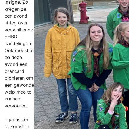
insigne. Zo
kregen ze
een avond
uitleg over
verschillende
EHBO
handelingen.
Ook moesten
ze deze
avond een
brancard
pionieren om
een gewonde
welp mee te
kunnen
vervoeren.
Tijdens een
opkomst in