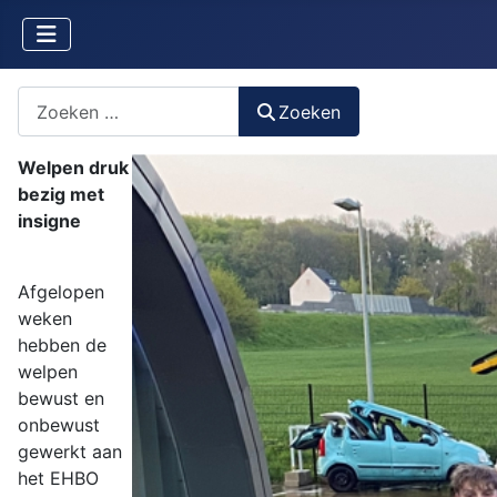
Zoeken naar iets?
Zoeken
Welpen druk
bezig met
insigne
Afgelopen
weken
hebben de
welpen
bewust en
onbewust
gewerkt aan
het EHBO