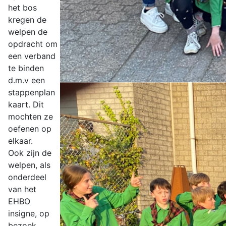
het bos
kregen de
welpen de
opdracht om
een verband
te binden
d.m.v een
stappenplan
kaart. Dit
mochten ze
oefenen op
elkaar.
Ook zijn de
welpen, als
onderdeel
van het
EHBO
insigne, op
bezoek