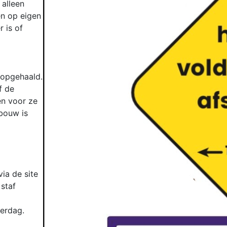
 alleen
en op eigen
r is of
 opgehaald.
f de
en voor ze
ebouw is
via de site
staf
erdag.