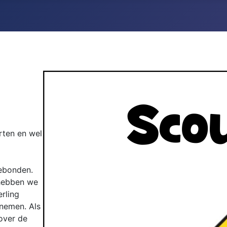
rten en wel
gebonden.
 hebben we
rling
 nemen. Als
over de