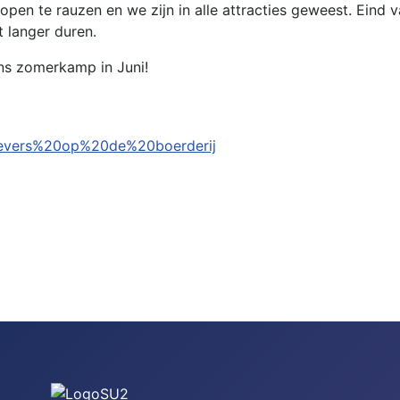
 lopen te rauzen en we zijn in alle attracties geweest. Ei
 langer duren.
ons zomerkamp in Juni!
Bevers%20op%20de%20boerderij