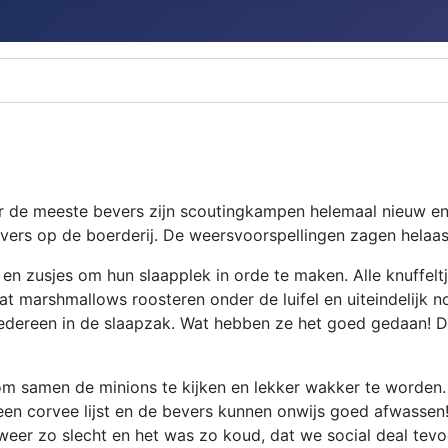
or de meeste bevers zijn scoutingkampen helemaal nieuw en
rs op de boerderij. De weersvoorspellingen zagen helaas ni
n zusjes om hun slaapplek in orde te maken. Alle knuffeltje
t marshmallows roosteren onder de luifel en uiteindelijk n
iedereen in de slaapzak. Wat hebben ze het goed gedaan! De
om samen de minions te kijken en lekker wakker te worden.
 een corvee lijst en de bevers kunnen onwijs goed afwas
 weer zo slecht en het was zo koud, dat we social deal tev