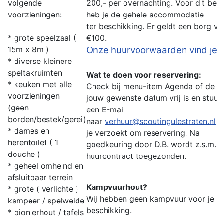
volgende
200,- per overnachting.
Voor dit b
voorzieningen:
heb je de gehele accommodatie
ter
beschikking.
Er geldt een borg 
* grote speelzaal (
€100.
15m x 8m )
Onze huurvoorwaarden vind je
* diverse kleinere
speltakruimten
Wat te doen voor reservering:
* keuken met alle
Check bij menu-
item Agenda of de
voorzieningen
jouw
gewenste
datum
vrij is en stu
(geen
een
E-
mail
borden/bestek/gerei)
naar
verhuur@scoutingulestraten.nl
* dames en
je verzoekt om
reservering.
Na
herentoilet ( 1
goedkeuring door D.B. wordt z.s.m
douche )
huurcontract
toegezonden.
* geheel omheind en
afsluitbaar terrein
Kampvuurhout?
* grote ( verlichte )
Wij hebben geen kampvuur voor je 
kampeer / spelweide
beschikking.
* pionierhout / tafels