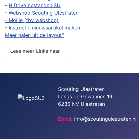
-
HiDrive bestanden SU
-
Webshop Scouting Ulestraten
- Mollie (tbv webshop)
-
Instructie nieuwsartikel maken
Meer halen uit de layout?
Lees meer Links naar
Scouting Ulestraten
Langs de Gewannen 19
6235 NV Ulestraten
Email:
info@scoutingulestraten.nl