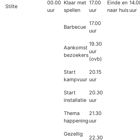
00.00
Klaar met
17.00
Einde en
14.0
Stilte
uur
spellen
uur
naar huis
uur
17.00
Barbecue
uur
19.30
Aankomst
uur
bezoekers
(ovb)
Start
20.15
kampvuur
uur
Start
20.30
installatie
uur
Thema
21.30
happening
uur
Gezellig
22.30