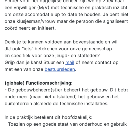
Echter voor het dagelijkse beheer zijn we op zoek naar
een vrijwilliger (M/V) met technische en praktisch inzicht
om onze accomodatie up to date te houden. Je bent nie
onze klusjesman/vrouw maar de persoon die signaliseert
coördineert en initieert.
Denk je te kunnen voldoen aan bovenstaande en wil
JIJ ook "iets" betekenen voor onze gemeenschap
en specifiek voor onze jeugd- en stafleden?
Grijp dan je kans! Stuur een
mail
of neem contact op
met een van onze
bestuursleden
.
(globale) Functieomschrijving:
-
De gebouwbeheerd(st)er beheert het gebouw. Dit betre
ondermeer (maar niet uitsluitend)
het gebouw en het
buitenterrein alsmede de technische installaties.
In de praktijk betekent dit hoofdzakelijk:
- Toezien op een goede staat van onderhoud en gebruik