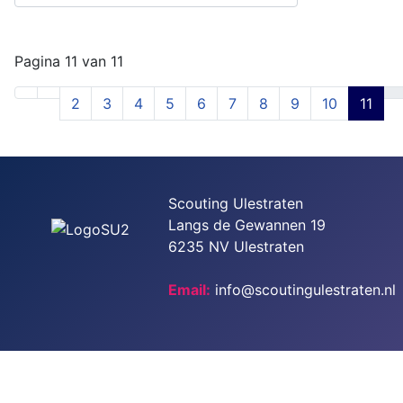
Pagina 11 van 11
2
3
4
5
6
7
8
9
10
11
Scouting Ulestraten
Langs de Gewannen 19
6235 NV Ulestraten
Email:
info@scoutingulestraten.nl