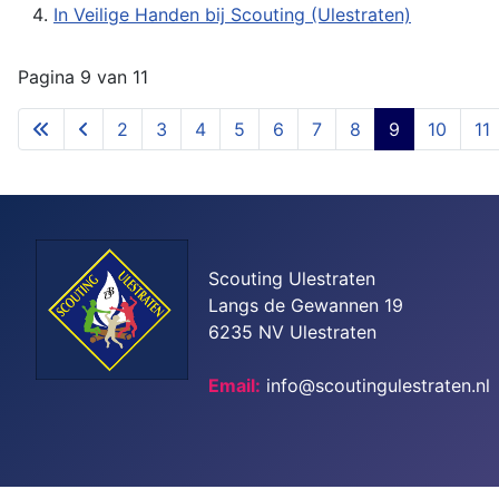
In Veilige Handen bij Scouting (Ulestraten)
Pagina 9 van 11
2
3
4
5
6
7
8
9
10
11
Scouting Ulestraten
Langs de Gewannen 19
6235 NV Ulestraten
Email:
info@scoutingulestraten.nl