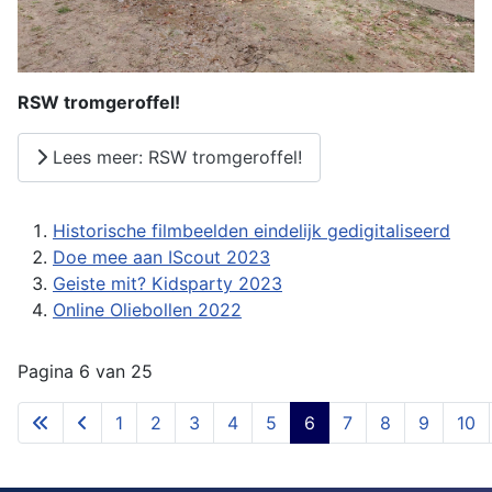
RSW tromgeroffel!
Lees meer: RSW tromgeroffel!
Historische filmbeelden eindelijk gedigitaliseerd
Doe mee aan IScout 2023
Geiste mit? Kidsparty 2023
Online Oliebollen 2022
Pagina 6 van 25
1
2
3
4
5
6
7
8
9
10