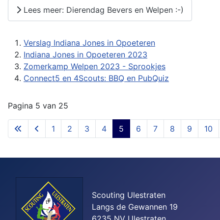
Lees meer: Dierendag Bevers en Welpen :-)
Verslag Indiana Jones in Opoeteren
Indiana Jones in Opoeteren 2023
Zomerkamp Welpen 2023 - Sprookjes
Connect5 en 4Scouts: BBQ en PubQuiz
Pagina 5 van 25
1
2
3
4
5
6
7
8
9
10
Scouting Ulestraten
Langs de Gewannen 19
6235 NV Ulestraten