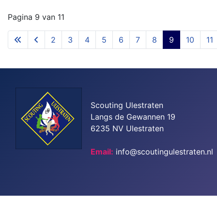
Pagina 9 van 11
2
3
4
5
6
7
8
9
10
11
Scouting Ulestraten
Langs de Gewannen 19
6235 NV Ulestraten
Email:
info@scoutingulestraten.nl