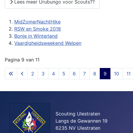
Lees meer Urubungo voor Scouts??
MidZomerNachtHike
RSW en Smoke 2018
Bonje in Winterland
Vaardigheidsweekend Welpen
Pagina 9 van 11
2
3
4
5
6
7
8
9
10
11
Scouting Ulestraten
Langs de Gewannen 19
6235 NV Ulestraten