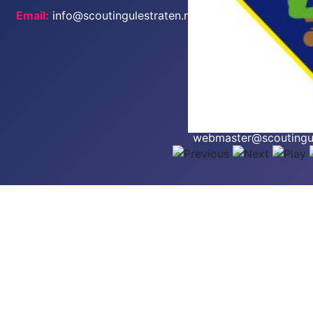
Email:
info@scoutingulestraten.nl
Inloggen
Wachtwoord vergeten
Gebruikersnaam verge
Problemen met je logi
Mail dan naar
webmaster@scoutingul