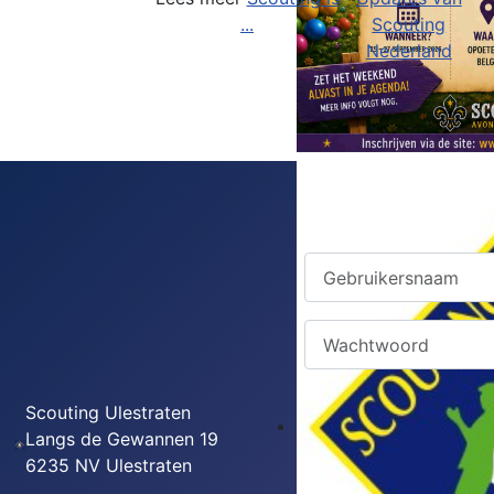
...
Scouting
Nederland
Login Form
Gebruikersnaam
Wachtwoord
Onthoud mij
Scouting Ulestraten
Langs de Gewannen 19
Web authent
6235 NV Ulestraten