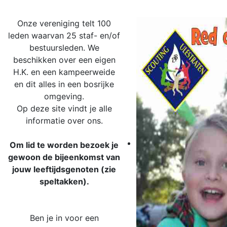
Onze vereniging
telt 1
00
leden
waarvan
25 staf- en/of
bestuursleden.
We
beschikken over een eigen
H.K. en een kampeer
weide
en dit alles in een bosrijke
omgeving.
Op deze site vindt je alle
informatie over ons.
Om lid te worden bezoek je
gewoon de
bijeenkomst van
jouw leeftijdsgenoten (zie
speltakken).
Ben je in voor een