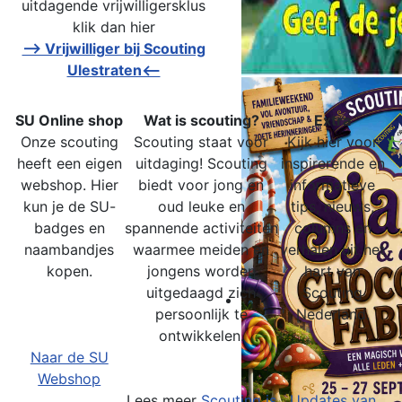
uitdagende vrijwilligersklus
klik dan hier
--> Vrijwilliger bij Scouting
Ulestraten<--
SU Online shop
Wat is scouting?
Extra
Onze scouting
Scouting staat voor
Kijk hier voor
heeft een eigen
uitdaging! Scouting
inspirerende en
webshop. Hier
biedt voor jong en
informatieve
kun je de SU-
oud leuke en
tips, nieuws,
badges en
spannende activiteiten
columns en
naambandjes
waarmee meiden en
verhalen uit het
kopen.
jongens worden
hart van
uitgedaagd zich
Scouting
persoonlijk te
Nederland.
ontwikkelen.
Naar de SU
Webshop
Lees meer
Scouting is
Updates van