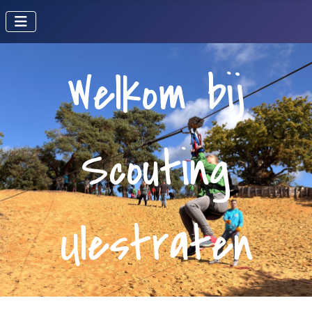
Welkom bij
Scouting
Ulestraten