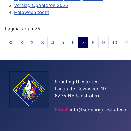
Verslag Opoeteren 2022
Haloween tocht
Pagina 7 van 25
2
3
4
5
6
7
8
9
10
11
Scouting Ulestraten
Langs de Gewannen 19
6235 NV Ulestraten
Email:
info@scoutingulestraten.nl