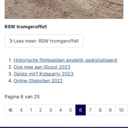
RSW tromgeroffel!
Lees meer: RSW tromgeroffel!
Historische filmbeelden eindelijk gedigitaliseerd
Doe mee aan IScout 2023
Geiste mit? Kidsparty 2023
Online Oliebollen 2022
Pagina 6 van 25
1
2
3
4
5
6
7
8
9
10