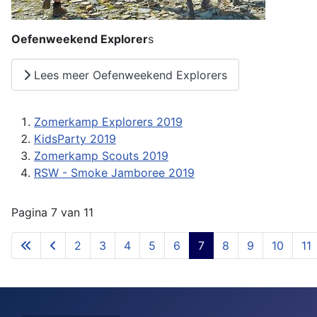
Oefenweekend Explorer
s
Lees meer Oefenweekend Explorers
Zomerkamp Explorers 2019
KidsParty 2019
Zomerkamp Scouts 2019
RSW - Smoke Jamboree 2019
Pagina 7 van 11
2
3
4
5
6
7
8
9
10
11